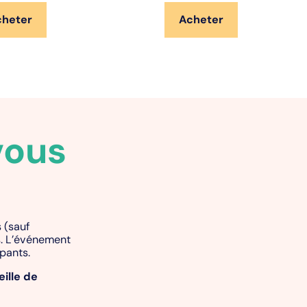
cheter
Acheter
vous
 (sauf
s. L’événement
ipants.
eille de