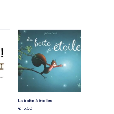
La boite à étoiles
Le plus mer
€
15,00
€
13,95