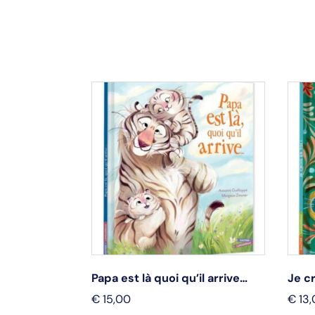
ie
Papa est là quoi qu’il arrive…
Je cr
€
15,00
€
13,