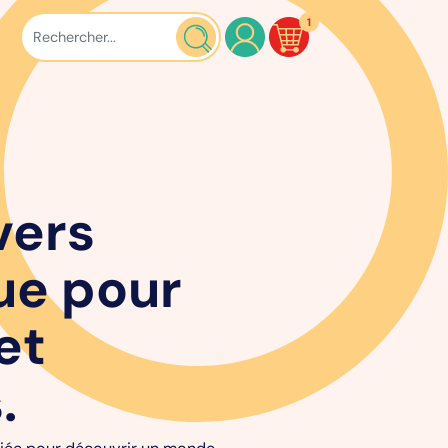
1
vers
ue pour
et
.
égiée pour découvrir un monde