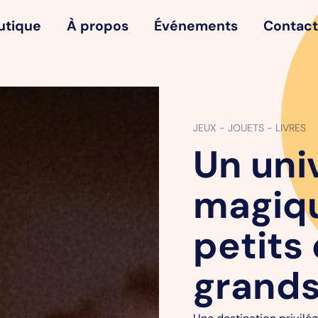
utique
À propos
Événements
Contact
JEUX - JOUETS - LIVRES
Un uni
magiq
petits 
grands
Une destination privil