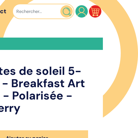
ct
es de soleil 5-
 - Breakfast Art
 - Polarisée -
erry