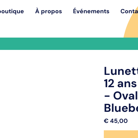
boutique
À propos
Événements
Conta
Lunett
12 ans
- Oval
Blueb
€
45,00
quantité