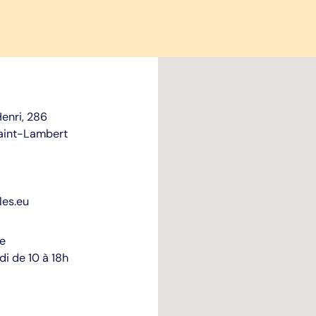
enri, 286
aint-Lambert
les.eu
re
i de 10 à 18h