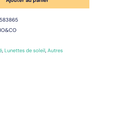
Ajouter au panier
583865
VIO&CO
é
,
Lunettes de soleil
,
Autres