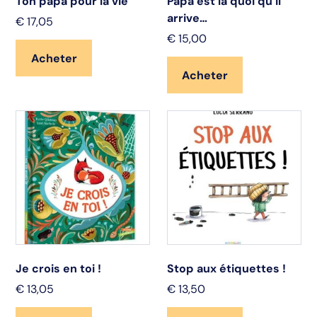
Ton papa pour la vie
Papa est là quoi qu’il
arrive…
€
17,05
€
15,00
Acheter
Acheter
Je crois en toi !
Stop aux étiquettes !
€
13,05
€
13,50