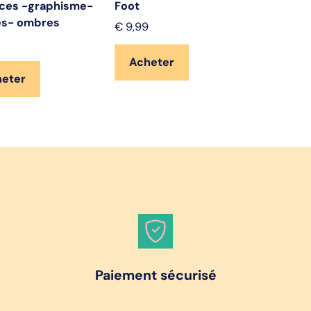
ces -graphisme-
Foot
es- ombres
€
9,99
Acheter
heter
Paiement sécurisé