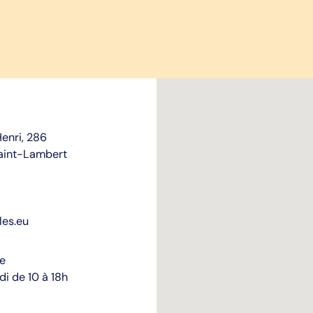
enri, 286
aint-Lambert
les.eu
re
i de 10 à 18h