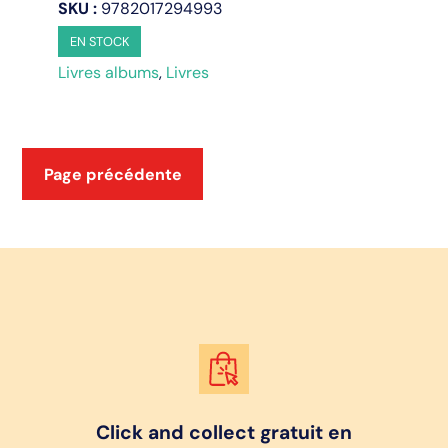
est
SKU :
9782017294993
là
EN STOCK
quoi
Livres albums
,
Livres
qu'il
arrive...
Page précédente
Click and collect gratuit en