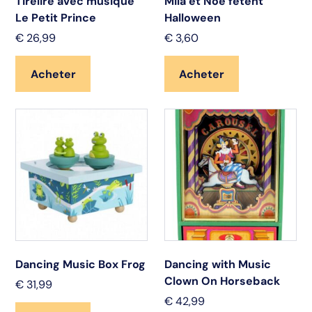
Tirelire avec musique
Mila et Noé fêtent
Le Petit Prince
Halloween
€
26,99
€
3,60
Acheter
Acheter
Dancing Music Box Frog
Dancing with Music
Clown On Horseback
€
31,99
€
42,99