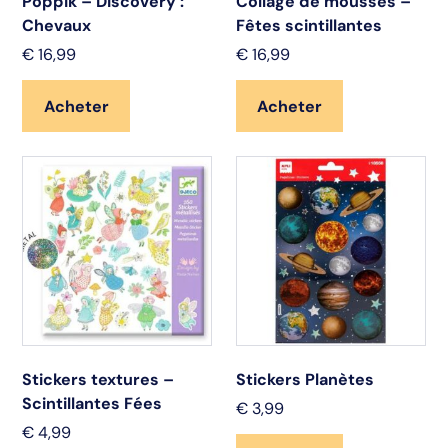
Poppik – Discovery :
Collage de mousses –
Chevaux
Fêtes scintillantes
€
16,99
€
16,99
Acheter
Acheter
Stickers textures –
Stickers Planètes
Scintillantes Fées
€
3,99
€
4,99