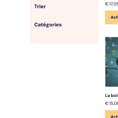
€
17,0
Trier
Ac
Catégories
La boi
€
15,0
Ac