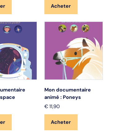
er
Acheter
umentaire
Mon documentaire
Espace
animé : Poneys
€
11,90
er
Acheter