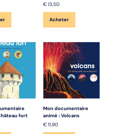
€
13,50
er
Acheter
umentaire
Mon documentaire
Château fort
animé : Volcans
€
11,90