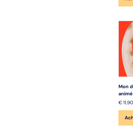
Mon d
animé
€
11,9
Ac