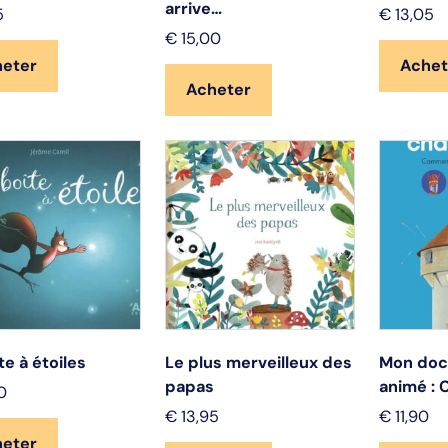
arrive…
5
€
13,05
€
15,00
heter
Achet
Acheter
te à étoiles
Le plus merveilleux des
Mon doc
papas
animé : 
0
€
13,95
€
11,90
heter