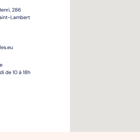
enri, 286
aint-Lambert
les.eu
re
i de 10 à 18h