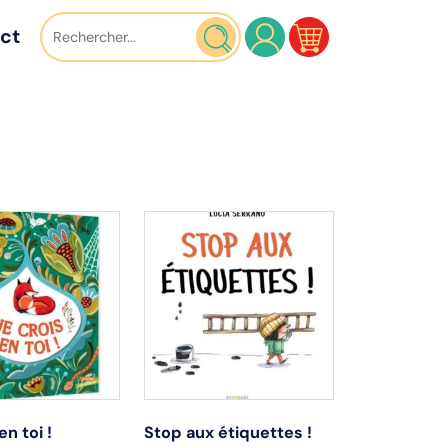
ct
en toi !
Stop aux étiquettes !