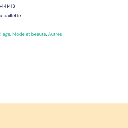
441413
la paillette
llage
,
Mode et beauté
,
Autres