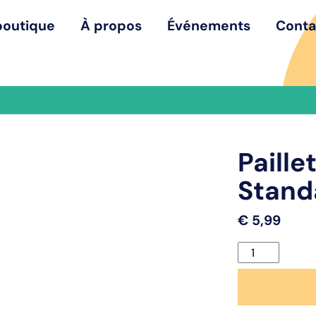
boutique
À propos
Événements
Conta
Paille
Stand
€
5,99
quantité
de
Paillettes
Pure