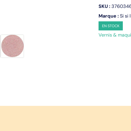
Rose
SKU :
3760346
Standard
Marque :
Si si 
EN STOCK
Vernis & maqui