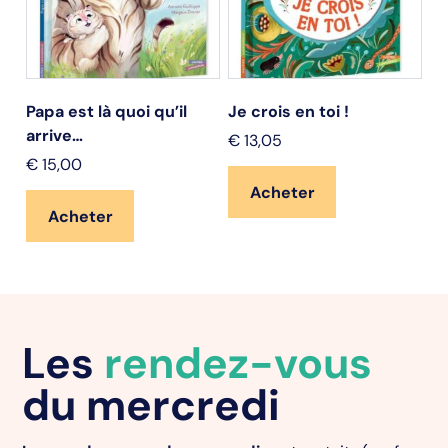
Papa est là quoi qu’il
Je crois en toi !
St
arrive…
€
13,05
€
€
15,00
Acheter
Acheter
Les
rendez-vous
du mercredi