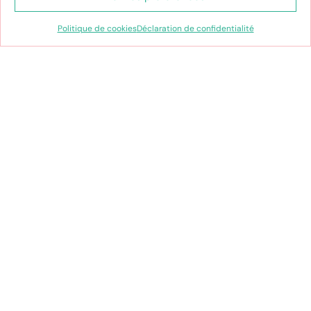
prennent forme, où l’enfance est célébrée
à chaque instant !
Politique de cookies
Déclaration de confidentialité
J’en suis sûre, ce nouveau défi est le bon…
Stéphanie
Click and collect gratuit en
boutique