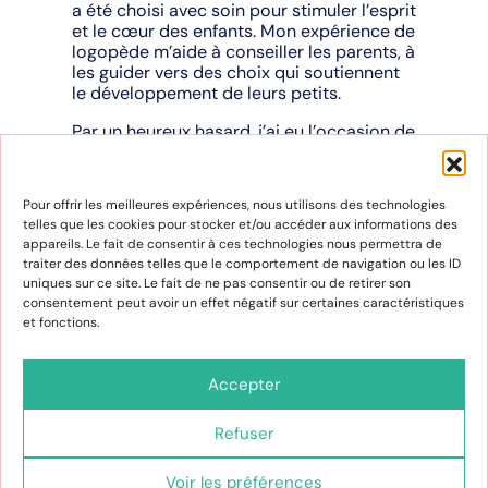
a été choisi avec soin pour stimuler l’esprit
et le cœur des enfants. Mon expérience de
logopède m’aide à conseiller les parents, à
les guider vers des choix qui soutiennent
le développement de leurs petits.
Par un heureux hasard, j’ai eu l’occasion de
rencontrer une personne incroyablement
qualifiée grâce à un contact commun. Ce
fut une rencontre professionnelle
Pour offrir les meilleures expériences, nous utilisons des technologies
inattendue mais très enrichissante. Dès les
telles que les cookies pour stocker et/ou accéder aux informations des
premiers instants, son sourire sincère et
appareils. Le fait de consentir à ces technologies nous permettra de
sa douceur ont créé une atmosphère de
traiter des données telles que le comportement de navigation ou les ID
confiance et de respect mutuel. Maryse
uniques sur ce site. Le fait de ne pas consentir ou de retirer son
fait donc partie de l’aventure !
consentement peut avoir un effet négatif sur certaines caractéristiques
et fonctions.
Carabistouilles c’est aussi un espace de
découvertes et de rencontres où les
enfants peuvent s’amuser tout en
Accepter
grandissant. Les étagères sont remplies de
merveilles et n’attendent qu’à être
Refuser
découvertes. Nous avons hâte de voir les
yeux des enfants pétiller en découvrant ce
monde magique. Ce lieu où les rêves
Voir les préférences