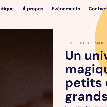
utique
À propos
Événements
Contact
JEUX - JOUETS - LIVRES
Un uni
magiq
petits 
grands
Une destination privil