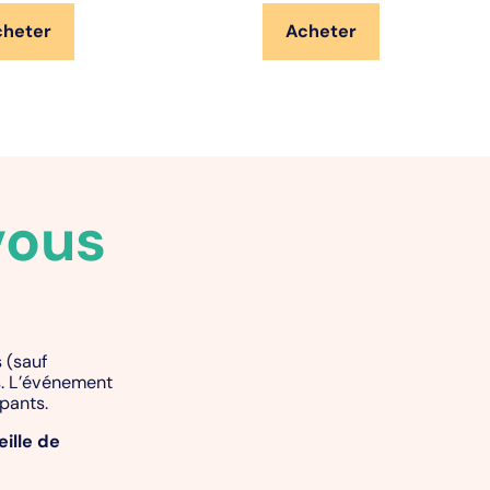
cheter
Acheter
vous
 (sauf
s. L’événement
ipants.
eille de