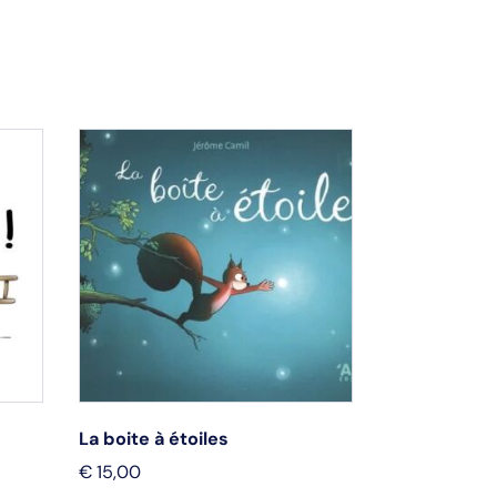
La boite à étoiles
Le plus mer
€
15,00
€
13,95