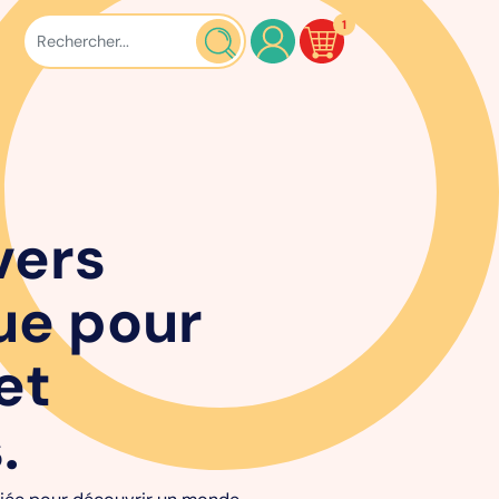
1
vers
ue pour
et
.
égiée pour découvrir un monde