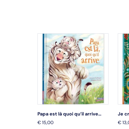
ie
Papa est là quoi qu’il arrive…
Je cr
€
15,00
€
13,