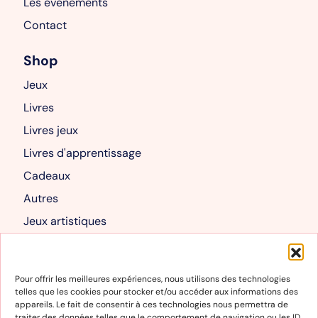
Les événements
Contact
Shop
Jeux
Livres
Livres jeux
Livres d'apprentissage
Cadeaux
Autres
Jeux artistiques
Livres albums
Mon compte
Pour offrir les meilleures expériences, nous utilisons des technologies
telles que les cookies pour stocker et/ou accéder aux informations des
Mon compte
appareils. Le fait de consentir à ces technologies nous permettra de
traiter des données telles que le comportement de navigation ou les ID