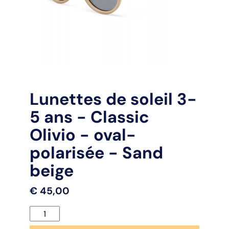
Lunettes de soleil 3-
5 ans - Classic
Olivio - oval-
polarisée - Sand
beige
€
45,00
quantité
de