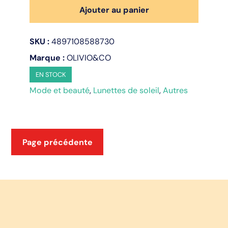
Lunettes
Ajouter au panier
de
soleil
SKU :
4897108588730
3-
5
Marque :
OLIVIO&CO
ans
EN STOCK
-
Mode et beauté
,
Lunettes de soleil
,
Autres
Classic
Olivio
-
oval-
polarisée
Page précédente
-
Sand
beige