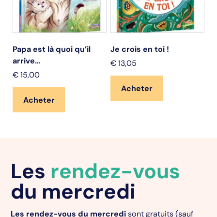
Papa est là quoi qu’il
Je crois en toi !
St
arrive…
€
13,05
€
€
15,00
Acheter
Acheter
Les
rendez-vous
du mercredi
Les rendez-vous du mercredi
sont gratuits (sauf