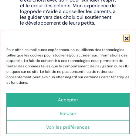
et le cœur des enfants. Mon expérience de
logopède m’aide à conseiller les parents, à
les guider vers des choix qui soutiennent
le développement de leurs petits.
Par un heureux hasard, j’ai eu l’occasion de
rencontrer une personne incroyablement
qualifiée grâce à un contact commun. Ce
Pour offrir les meilleures expériences, nous utilisons des technologies
fut une rencontre professionnelle
telles que les cookies pour stocker et/ou accéder aux informations des
inattendue mais très enrichissante. Dès les
appareils. Le fait de consentir à ces technologies nous permettra de
premiers instants, son sourire sincère et
traiter des données telles que le comportement de navigation ou les ID
sa douceur ont créé une atmosphère de
uniques sur ce site. Le fait de ne pas consentir ou de retirer son
confiance et de respect mutuel. Maryse
consentement peut avoir un effet négatif sur certaines caractéristiques
fait donc partie de l’aventure !
et fonctions.
Carabistouilles c’est aussi un espace de
découvertes et de rencontres où les
Accepter
enfants peuvent s’amuser tout en
grandissant. Les étagères sont remplies de
merveilles et n’attendent qu’à être
Refuser
découvertes. Nous avons hâte de voir les
yeux des enfants pétiller en découvrant ce
Voir les préférences
monde magique. Ce lieu où les rêves