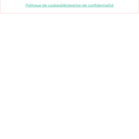
prennent forme, où l’enfance est célébrée
Politique de cookies
Déclaration de confidentialité
à chaque instant !
J’en suis sûre, ce nouveau défi est le bon…
Stéphanie
Click and collect gratuit en
boutique