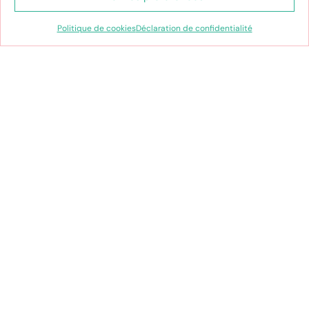
prennent forme, où l’enfance est célébrée
à chaque instant !
Politique de cookies
Déclaration de confidentialité
J’en suis sûre, ce nouveau défi est le bon…
Stéphanie
Click and collect gratuit en
boutique