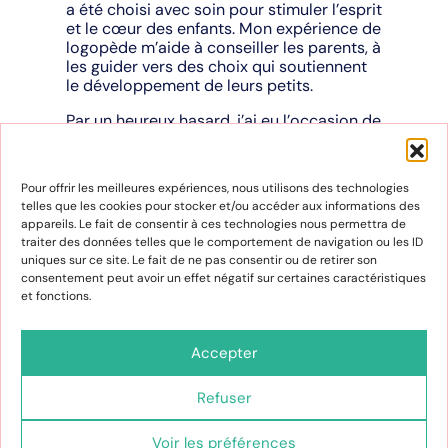
a été choisi avec soin pour stimuler l’esprit
et le cœur des enfants. Mon expérience de
logopède m’aide à conseiller les parents, à
les guider vers des choix qui soutiennent
le développement de leurs petits.
Par un heureux hasard, j’ai eu l’occasion de
rencontrer une personne incroyablement
qualifiée grâce à un contact commun. Ce
fut une rencontre professionnelle
Pour offrir les meilleures expériences, nous utilisons des technologies
inattendue mais très enrichissante. Dès les
telles que les cookies pour stocker et/ou accéder aux informations des
premiers instants, son sourire sincère et
appareils. Le fait de consentir à ces technologies nous permettra de
sa douceur ont créé une atmosphère de
traiter des données telles que le comportement de navigation ou les ID
confiance et de respect mutuel. Maryse
uniques sur ce site. Le fait de ne pas consentir ou de retirer son
fait donc partie de l’aventure !
consentement peut avoir un effet négatif sur certaines caractéristiques
et fonctions.
Carabistouilles c’est aussi un espace de
découvertes et de rencontres où les
enfants peuvent s’amuser tout en
Accepter
grandissant. Les étagères sont remplies de
merveilles et n’attendent qu’à être
Refuser
découvertes. Nous avons hâte de voir les
yeux des enfants pétiller en découvrant ce
monde magique. Ce lieu où les rêves
Voir les préférences