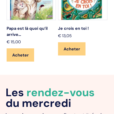
Papa est là quoi qu’il
Je crois en toi !
St
arrive…
€
13,05
€
€
15,00
Acheter
Acheter
Les
rendez-vous
du mercredi