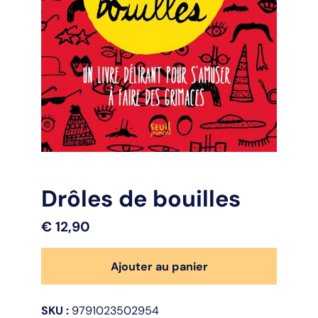
Drôles de bouilles
€
12,90
quantité
Ajouter au panier
de
Drôles
de
SKU :
9791023502954