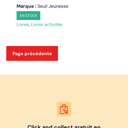
bouilles
Marque :
Seuil Jeunesse
EN STOCK
Livres
,
Livres activités
Page précédente
Click and collect gratuit en