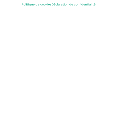
prennent forme, où l’enfance est célébrée
Politique de cookies
Déclaration de confidentialité
à chaque instant !
J’en suis sûre, ce nouveau défi est le bon…
Stéphanie
Click and collect gratuit en
boutique