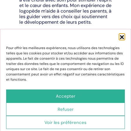
et le cœur des enfants. Mon expérience de
logopède m’aide à conseiller les parents, à
les guider vers des choix qui soutiennent
le développement de leurs petits.
Par un heureux hasard, j’ai eu l’occasion de
rencontrer une personne incroyablement
qualifiée grâce à un contact commun. Ce
Pour offrir les meilleures expériences, nous utilisons des technologies
fut une rencontre professionnelle
telles que les cookies pour stocker et/ou accéder aux informations des
inattendue mais très enrichissante. Dès les
appareils. Le fait de consentir à ces technologies nous permettra de
premiers instants, son sourire sincère et
traiter des données telles que le comportement de navigation ou les ID
sa douceur ont créé une atmosphère de
uniques sur ce site. Le fait de ne pas consentir ou de retirer son
confiance et de respect mutuel. Maryse
consentement peut avoir un effet négatif sur certaines caractéristiques
fait donc partie de l’aventure !
et fonctions.
Carabistouilles c’est aussi un espace de
découvertes et de rencontres où les
Accepter
enfants peuvent s’amuser tout en
grandissant. Les étagères sont remplies de
merveilles et n’attendent qu’à être
Refuser
découvertes. Nous avons hâte de voir les
yeux des enfants pétiller en découvrant ce
Voir les préférences
monde magique. Ce lieu où les rêves