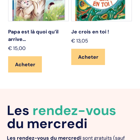
Papa est là quoi qu’il
Je crois en toi !
St
arrive…
€
13,05
€
€
15,00
Acheter
Acheter
Les
rendez-vous
du mercredi
Les rendez-vous du mercredi
sont gratuits (sauf