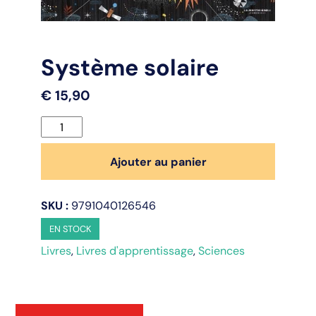
Système solaire
€
15,90
quantité
de
Système
Ajouter au panier
solaire
SKU :
9791040126546
EN STOCK
Livres
,
Livres d'apprentissage
,
Sciences