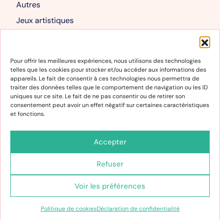
Autres
Jeux artistiques
Livres albums
Mon compte
Pour offrir les meilleures expériences, nous utilisons des technologies
telles que les cookies pour stocker et/ou accéder aux informations des
Mon compte
appareils. Le fait de consentir à ces technologies nous permettra de
traiter des données telles que le comportement de navigation ou les ID
Panier
uniques sur ce site. Le fait de ne pas consentir ou de retirer son
consentement peut avoir un effet négatif sur certaines caractéristiques
et fonctions.
Informations
Conditions générales de vente et d’utilisation
Accepter
Politique de cookies
Refuser
Déclaration de confidentialité
Voir les préférences
Politique de cookies
Déclaration de confidentialité