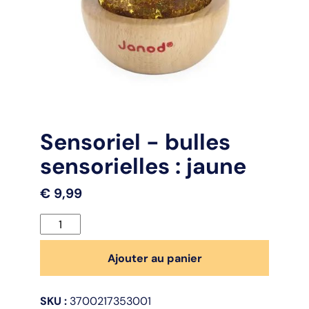
Sensoriel - bulles
sensorielles : jaune
€
9,99
quantité
de
Sensoriel
Ajouter au panier
-
bulles
SKU :
3700217353001
sensorielles