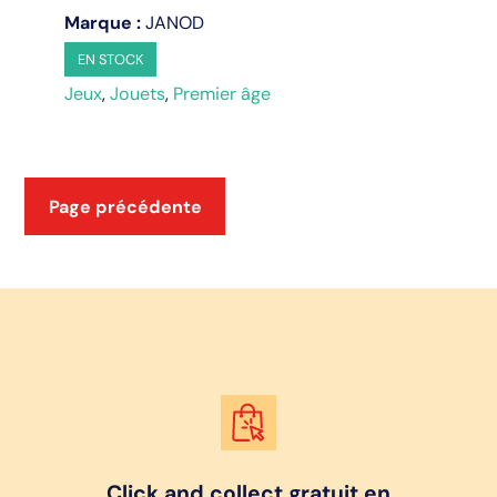
:
Marque :
JANOD
jaune
EN STOCK
Jeux
,
Jouets
,
Premier âge
Page précédente
Click and collect gratuit en