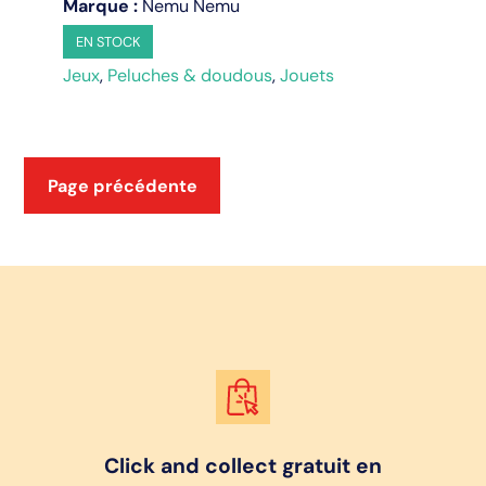
Marque :
Nemu Nemu
Eskimo
le
EN STOCK
pingouin
Jeux
,
Peluches & doudous
,
Jouets
(taille
L)
Page précédente
Click and collect gratuit en