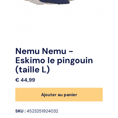
Nemu Nemu -
Eskimo le pingouin
(taille L)
€
44,99
quantité
Ajouter au panier
de
Nemu
Nemu
SKU :
4523251924032
-