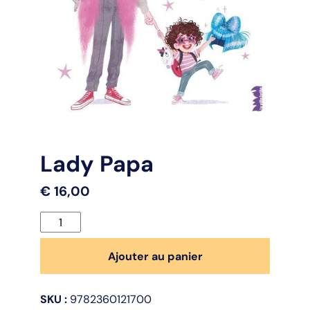
Lady Papa
€
16,00
quantité
de
Lady
Ajouter au panier
Papa
SKU :
9782360121700