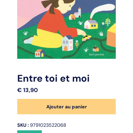
Entre toi et moi
€
13,90
quantité
Ajouter au panier
de
Entre
toi
SKU :
9791023522068
et