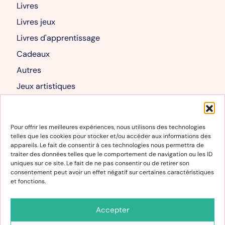
Livres
Livres jeux
Livres d'apprentissage
Cadeaux
Autres
Jeux artistiques
Livres albums
Mon compte
Pour offrir les meilleures expériences, nous utilisons des technologies
telles que les cookies pour stocker et/ou accéder aux informations des
Mon compte
appareils. Le fait de consentir à ces technologies nous permettra de
traiter des données telles que le comportement de navigation ou les ID
Panier
uniques sur ce site. Le fait de ne pas consentir ou de retirer son
consentement peut avoir un effet négatif sur certaines caractéristiques
et fonctions.
Informations
Conditions générales de vente et d’utilisation
Accepter
Politique de cookies