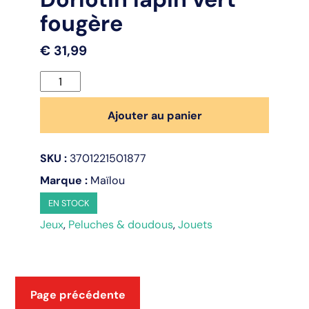
fougère
€
31,99
quantité
de
Dorlotin
Ajouter au panier
lapin
vert
SKU :
3701221501877
fougère
Marque :
Maïlou
EN STOCK
Jeux
,
Peluches & doudous
,
Jouets
Page précédente