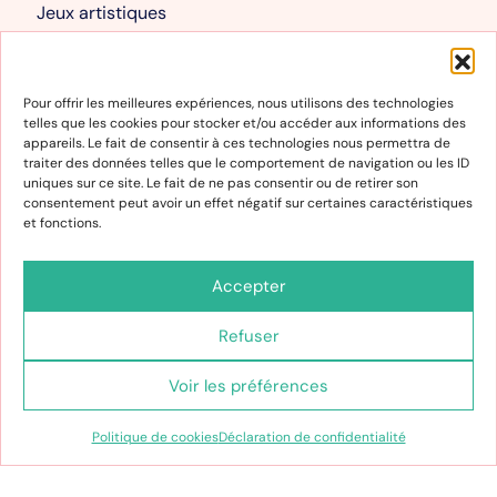
Jeux artistiques
Livres albums
Mon compte
Pour offrir les meilleures expériences, nous utilisons des technologies
telles que les cookies pour stocker et/ou accéder aux informations des
Mon compte
appareils. Le fait de consentir à ces technologies nous permettra de
traiter des données telles que le comportement de navigation ou les ID
Panier
uniques sur ce site. Le fait de ne pas consentir ou de retirer son
consentement peut avoir un effet négatif sur certaines caractéristiques
et fonctions.
Informations
Conditions générales de vente et d’utilisation
Accepter
Politique de cookies
Refuser
Déclaration de confidentialité
Voir les préférences
Politique de cookies
Déclaration de confidentialité