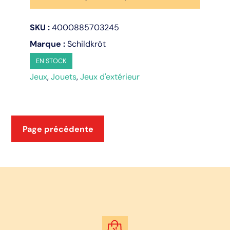
Bow
SKU :
4000885703245
Marque :
Schildkröt
EN STOCK
Jeux
,
Jouets
,
Jeux d'extérieur
Page précédente