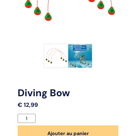
Diving Bow
€
12,99
quantité
de
Diving
Ajouter au panier