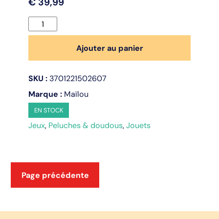
€
39,99
quantité
de
Chat
Ajouter au panier
Méloé
37
SKU :
3701221502607
cm
Anthracite
Marque :
Maïlou
EN STOCK
Jeux
,
Peluches & doudous
,
Jouets
Page précédente