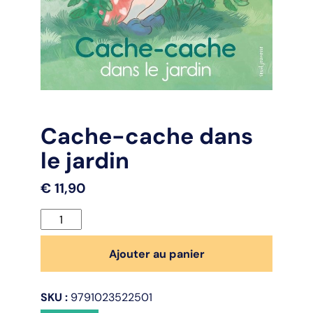
Cache-cache dans
le jardin
€
11,90
quantité
de
Cache-
Ajouter au panier
cache
dans
SKU :
9791023522501
le