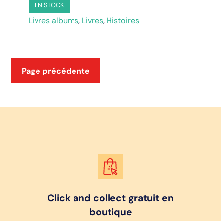
jardin
EN STOCK
Livres albums
,
Livres
,
Histoires
Page précédente
Click and collect gratuit en
boutique