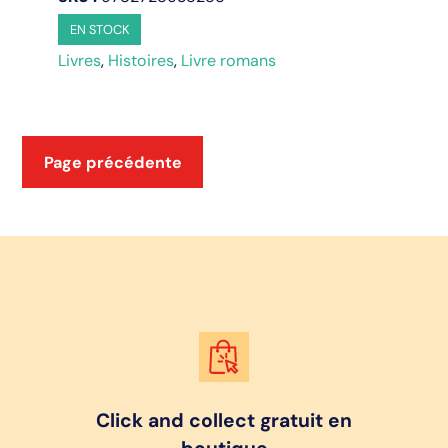
fait
EN STOCK
qu'à
Livres
,
Histoires
,
Livre romans
sa
tête
Page précédente
Click and collect gratuit en