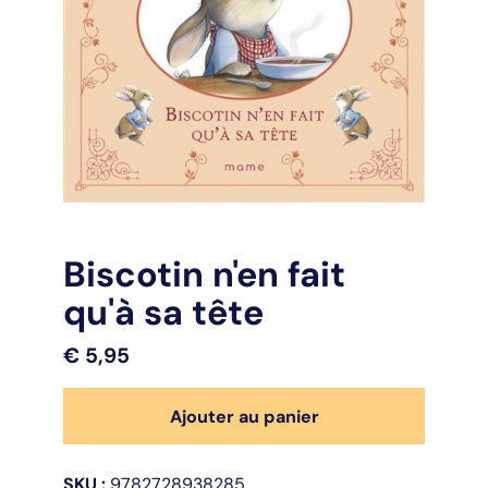
Biscotin n'en fait
qu'à sa tête
€
5,95
quantité
Ajouter au panier
de
Biscotin
n'en
SKU :
9782728938285