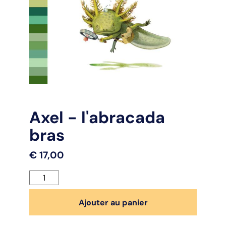
Axel - l'abracada
bras
€
17,00
quantité
de
Axel
Ajouter au panier
-
l'abracada