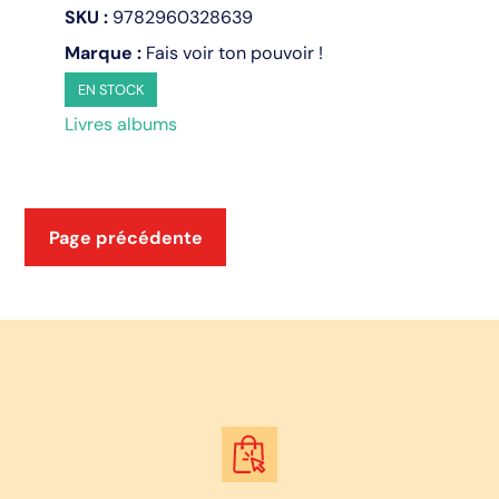
SKU :
9782960328639
bras
Marque :
Fais voir ton pouvoir !
EN STOCK
Livres albums
Page précédente