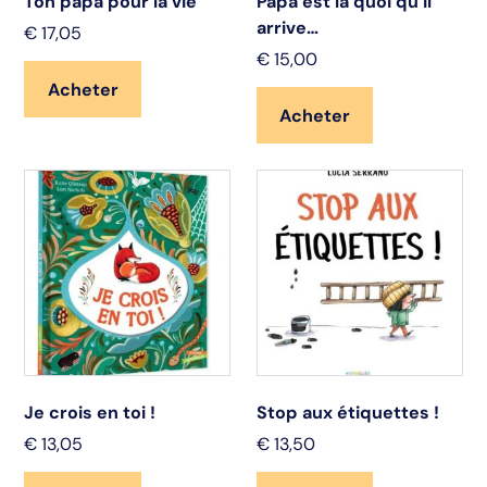
Ton papa pour la vie
Papa est là quoi qu’il
arrive…
€
17,05
€
15,00
Acheter
Acheter
Je crois en toi !
Stop aux étiquettes !
€
13,05
€
13,50