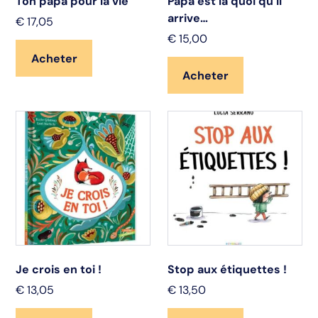
Ton papa pour la vie
Papa est là quoi qu’il
arrive…
€
17,05
€
15,00
Acheter
Acheter
Je crois en toi !
Stop aux étiquettes !
€
13,05
€
13,50