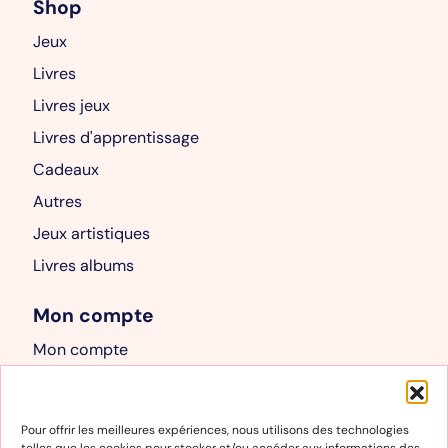
Shop
Jeux
Livres
Livres jeux
Livres d'apprentissage
Cadeaux
Autres
Jeux artistiques
Livres albums
Mon compte
Mon compte
Panier
Informations
Pour offrir les meilleures expériences, nous utilisons des technologies
telles que les cookies pour stocker et/ou accéder aux informations des