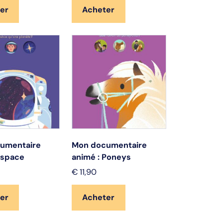
er
Acheter
umentaire
Mon documentaire
Espace
animé : Poneys
€
11,90
er
Acheter