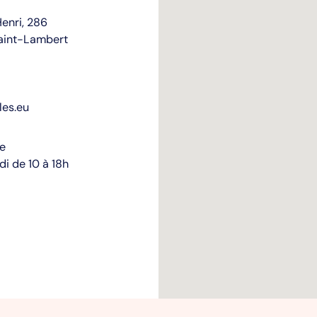
enri, 286
aint-Lambert
les.eu
re
i de 10 à 18h