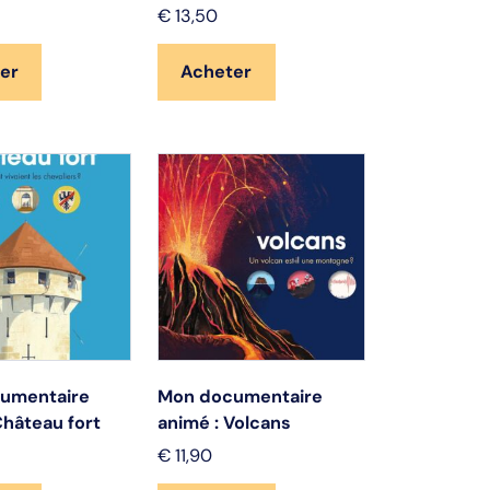
€
13,50
er
Acheter
umentaire
Mon documentaire
Château fort
animé : Volcans
€
11,90