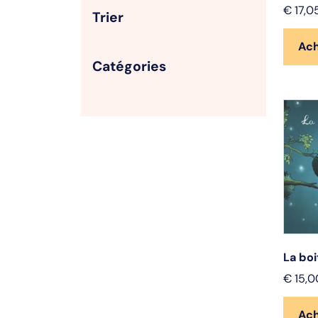
€
17,0
Trier
Ac
Catégories
La boi
€
15,0
Ac