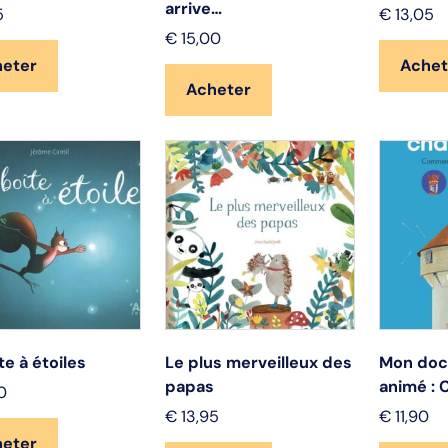
arrive…
5
€
13,05
€
15,00
heter
Achet
Acheter
te à étoiles
Le plus merveilleux des
Mon doc
papas
animé : 
0
€
13,95
€
11,90
heter