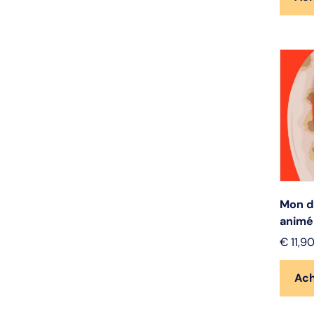
Mon d
animé
€
11,9
Ac