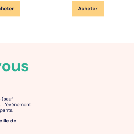
cheter
Acheter
vous
 (sauf
s. L’événement
ipants.
eille de