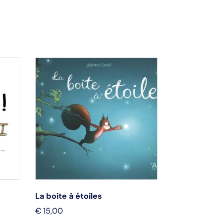
La boite à étoiles
Le plus mer
€
15,00
€
13,95