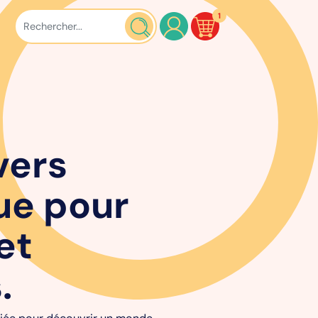
1
vers
ue pour
et
.
égiée pour découvrir un monde