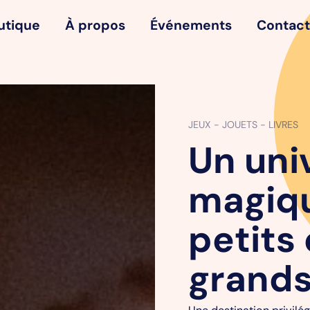
utique
À propos
Événements
Contact
JEUX - JOUETS - LIVRES
Un uni
magiq
petits 
grands
Une destination privil