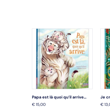
ie
Papa est là quoi qu’il arrive…
Je cr
€
15,00
€
13,