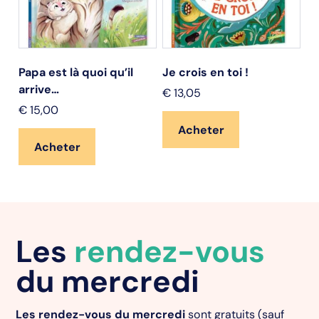
Papa est là quoi qu’il
Je crois en toi !
St
arrive…
€
13,05
€
€
15,00
Acheter
Acheter
Les
rendez-vous
du mercredi
Les rendez-vous du mercredi
sont gratuits (sauf