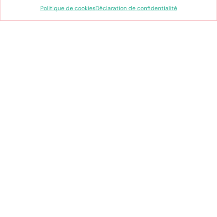
prennent forme, où l’enfance est célébrée
Politique de cookies
Déclaration de confidentialité
à chaque instant !
J’en suis sûre, ce nouveau défi est le bon…
Stéphanie
Click and collect gratuit en
boutique