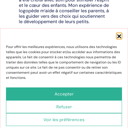
et le cœur des enfants. Mon expérience de
logopède m’aide à conseiller les parents, à
les guider vers des choix qui soutiennent
le développement de leurs petits.
Par un heureux hasard, j’ai eu l’occasion de
rencontrer une personne incroyablement
qualifiée grâce à un contact commun. Ce
Pour offrir les meilleures expériences, nous utilisons des technologies
fut une rencontre professionnelle
telles que les cookies pour stocker et/ou accéder aux informations des
inattendue mais très enrichissante. Dès les
appareils. Le fait de consentir à ces technologies nous permettra de
premiers instants, son sourire sincère et
traiter des données telles que le comportement de navigation ou les ID
sa douceur ont créé une atmosphère de
uniques sur ce site. Le fait de ne pas consentir ou de retirer son
confiance et de respect mutuel. Maryse
consentement peut avoir un effet négatif sur certaines caractéristiques
fait donc partie de l’aventure !
et fonctions.
Carabistouilles c’est aussi un espace de
découvertes et de rencontres où les
Accepter
enfants peuvent s’amuser tout en
grandissant. Les étagères sont remplies de
merveilles et n’attendent qu’à être
Refuser
découvertes. Nous avons hâte de voir les
yeux des enfants pétiller en découvrant ce
Voir les préférences
monde magique. Ce lieu où les rêves