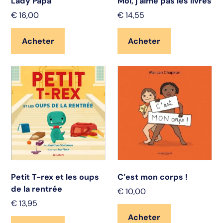
Lady Papa
Moi, j’aime pas les livres
€
16,00
€
14,55
Acheter
Acheter
Petit T-rex et les oups
C’est mon corps !
de la rentrée
€
10,00
€
13,95
Acheter