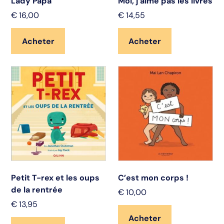
Lady Papa
Moi, j’aime pas les livres
€
16,00
€
14,55
Acheter
Acheter
Petit T-rex et les oups
C’est mon corps !
de la rentrée
€
10,00
€
13,95
Acheter