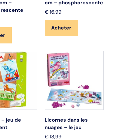
 cm –
cm – phosphorescente
rescente
€
16,99
Acheter
er
 – jeu de
Licornes dans les
ent
nuages – le jeu
€
18,99