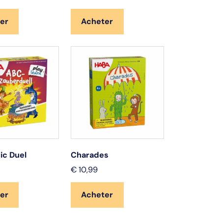
er
Acheter
ic Duel
Charades
€
10,99
er
Acheter