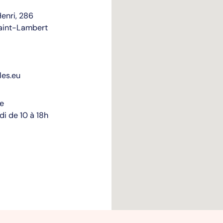
enri, 286
aint-Lambert
les.eu
re
i de 10 à 18h