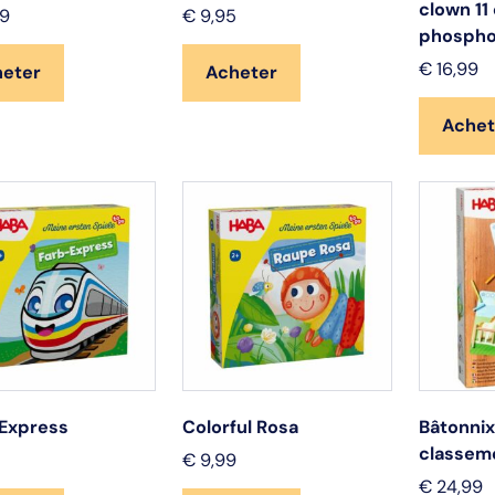
clown 11
9
€
9,95
phospho
€
16,99
heter
Acheter
Achet
 Express
Colorful Rosa
Bâtonnix
classem
€
9,99
€
24,99