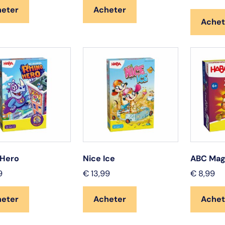
heter
Acheter
Achet
 Hero
Nice Ice
ABC Mag
9
€
13,99
€
8,99
heter
Acheter
Achet