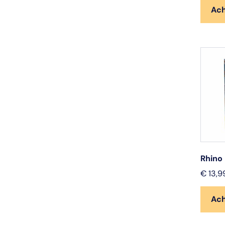
Ac
Rhino
€
13,9
Ac