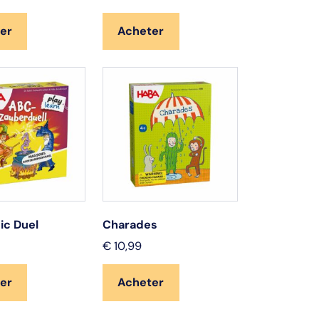
er
Acheter
ic Duel
Charades
€
10,99
er
Acheter