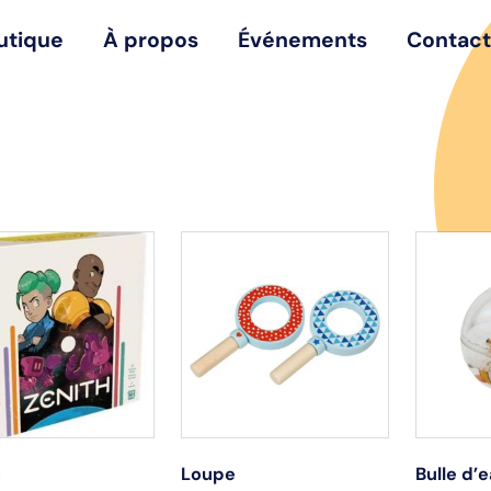
utique
À propos
Événements
Contact
h
Loupe
Bulle d’