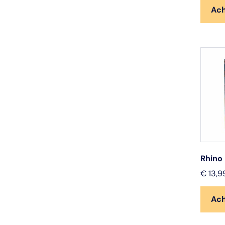
Ac
Rhino
€
13,9
Ac