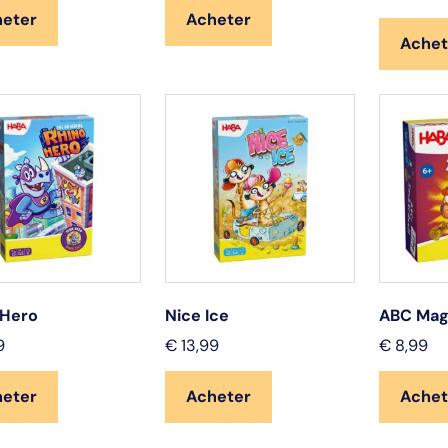
heter
Acheter
Achet
 Hero
Nice Ice
ABC Mag
9
€
13,99
€
8,99
heter
Acheter
Achet