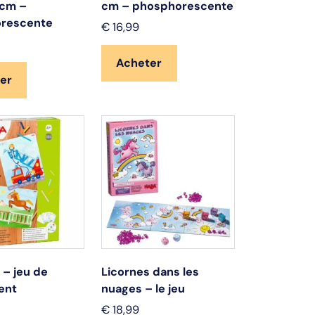
 cm –
cm – phosphorescente
rescente
€
16,99
Acheter
er
 – jeu de
Licornes dans les
ent
nuages – le jeu
€
18,99