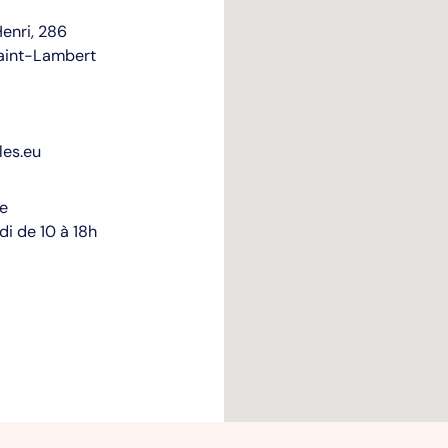
enri, 286
aint-Lambert
les.eu
re
i de 10 à 18h