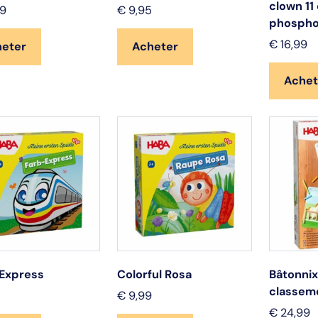
clown 11
9
€
9,95
phospho
€
16,99
heter
Acheter
Achet
 Express
Colorful Rosa
Bâtonnix
classem
€
9,99
€
24,99