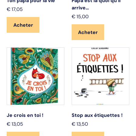
Ton papa pour la vie
Papa est là quoi qu’il
arrive…
€
17,05
€
15,00
Acheter
Acheter
Je crois en toi !
Stop aux étiquettes !
€
13,05
€
13,50