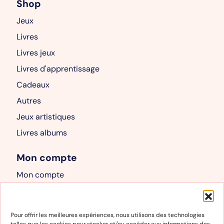
Shop
Jeux
Livres
Livres jeux
Livres d'apprentissage
Cadeaux
Autres
Jeux artistiques
Livres albums
Mon compte
Mon compte
Panier
Informations
Pour offrir les meilleures expériences, nous utilisons des technologies
telles que les cookies pour stocker et/ou accéder aux informations des